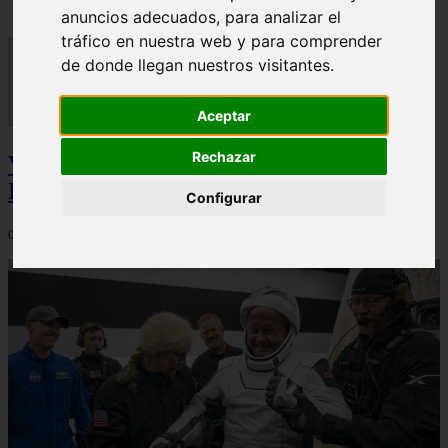
anuncios adecuados, para analizar el
tráfico en nuestra web y para comprender
de donde llegan nuestros visitantes.
Aceptar
Rechazar
Video Advertencias desde la cúspide de la
IA: Hinton y el posible colapso social
Configurar
06/03/2026