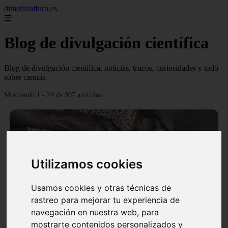
dimetilsulfuro.es
☰
Blog de divulgación científica
Blog de divulgación científica, noticias, trucos, curiosidades y todo
sobre ciencia
Mostrando 1 - 24 de 907 artículos
Utilizamos cookies
❮
❯
Usamos cookies y otras técnicas de
rastreo para mejorar tu experiencia de
navegación en nuestra web, para
En África harán lo que parecía imposible: Utilizarán
mostrarte contenidos personalizados y
moléculas de agua para cocinar sus alimentos