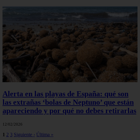
Alerta en las playas de España: qué son
las extrañas ‘bolas de Neptuno’ que están
apareciendo y por qué no debes retirarlas
12/02/2026
1
2
3
Siguiente ›
Última »