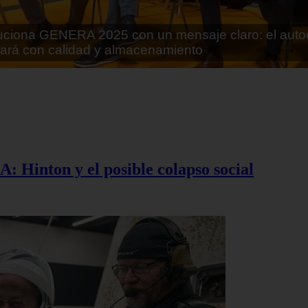
rán lo que parecía imposible: Utilizarán moléculas 
 alimentos
A: Hinton y el posible colapso social