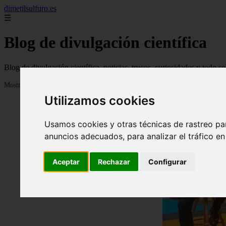
dimetilsulfuro.es
☰
Blog de divulgación científica
Blog de divulgación científica, noticias, trucos, curiosidades y todo so
Mostrando 1 - 24 de 907 artículos
Utilizamos cookies
Usamos cookies y otras técnicas de rastreo pa
anuncios adecuados, para analizar el tráfico e
Aceptar
Rechazar
Configurar
❮