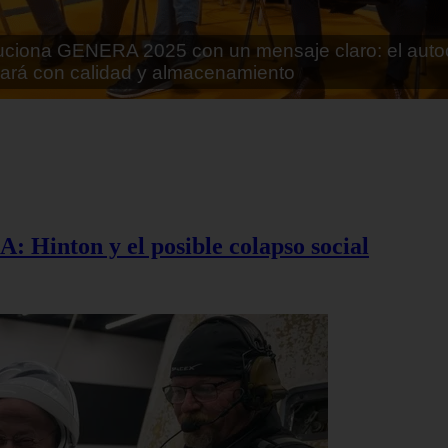
rán lo que parecía imposible: Utilizarán moléculas 
 alimentos
A: Hinton y el posible colapso social