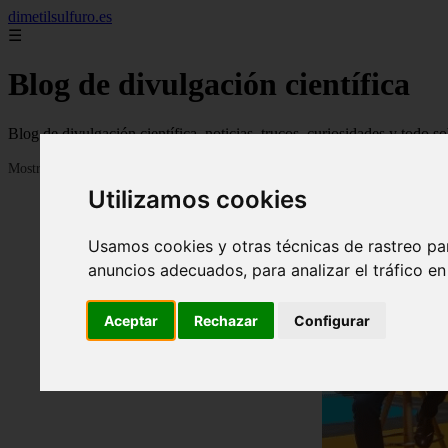
dimetilsulfuro.es
☰
Blog de divulgación científica
Blog de divulgación científica, noticias, trucos, curiosidades y todo so
Mostrando 1 - 24 de 907 artículos
Utilizamos cookies
Usamos cookies y otras técnicas de rastreo pa
anuncios adecuados, para analizar el tráfico e
Aceptar
Rechazar
Configurar
❮