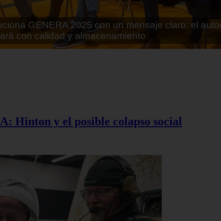
rán lo que parecía imposible: Utilizarán moléculas 
 alimentos
A: Hinton y el posible colapso social