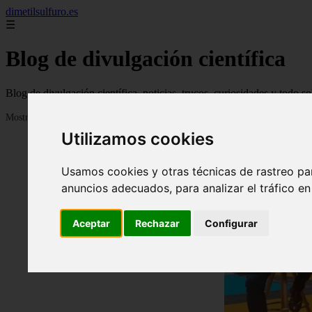
dimetilsulfuro.es
☰
Blog de divulgación científica
Blog de divulgación científica, noticias, trucos, curiosidades y todo so
Mostrando 1 - 24 de 907 artículos
Utilizamos cookies
Usamos cookies y otras técnicas de rastreo pa
anuncios adecuados, para analizar el tráfico e
Aceptar
Rechazar
Configurar
❮