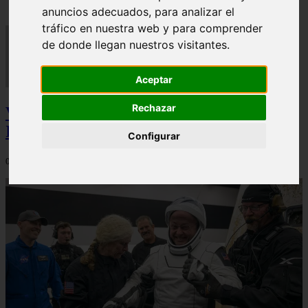
anuncios adecuados, para analizar el
tráfico en nuestra web y para comprender
de donde llegan nuestros visitantes.
Aceptar
Rechazar
Video Advertencias desde la cúspide de la
IA: Hinton y el posible colapso social
Configurar
06/03/2026