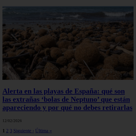
Alerta en las playas de España: qué son
las extrañas ‘bolas de Neptuno’ que están
apareciendo y por qué no debes retirarlas
12/02/2026
1
2
3
Siguiente ›
Última »