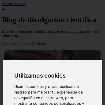
dimetilsulfuro.es
☰
Blog de divulgación científica
Blog de divulgación científica, noticias, trucos, curiosidades y todo
sobre ciencia
Mostrando 1 - 24 de 907 artículos
Utilizamos cookies
❮
❯
Usamos cookies y otras técnicas de
rastreo para mejorar tu experiencia de
navegación en nuestra web, para
En África harán lo que parecía imposible: Utilizarán
mostrarte contenidos personalizados y
moléculas de agua para cocinar sus alimentos