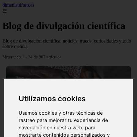
dimetilsulfuro.es
☰
Blog de divulgación científica
Blog de divulgación científica, noticias, trucos, curiosidades y todo
sobre ciencia
Mostrando 1 - 24 de 907 artículos
Utilizamos cookies
❮
❯
Usamos cookies y otras técnicas de
rastreo para mejorar tu experiencia de
navegación en nuestra web, para
En África harán lo que parecía imposible: Utilizarán
mostrarte contenidos personalizados y
moléculas de agua para cocinar sus alimentos