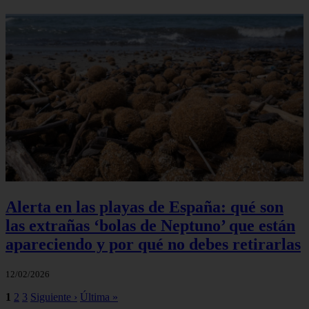
Alerta en las playas de España: qué son
las extrañas ‘bolas de Neptuno’ que están
apareciendo y por qué no debes retirarlas
12/02/2026
1
2
3
Siguiente ›
Última »