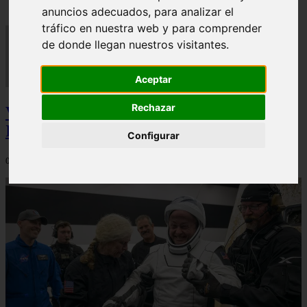
anuncios adecuados, para analizar el
tráfico en nuestra web y para comprender
de donde llegan nuestros visitantes.
Aceptar
Rechazar
Video Advertencias desde la cúspide de la
IA: Hinton y el posible colapso social
Configurar
06/03/2026