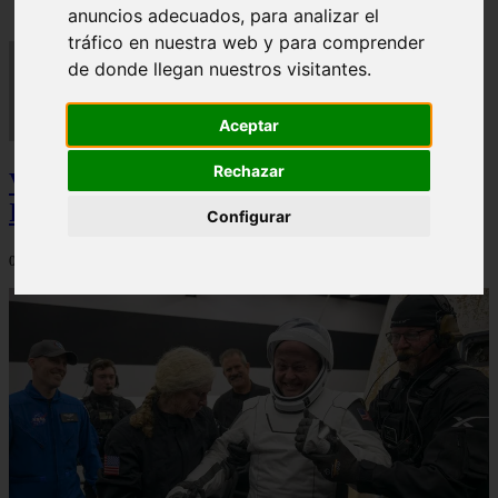
anuncios adecuados, para analizar el
tráfico en nuestra web y para comprender
de donde llegan nuestros visitantes.
Aceptar
Rechazar
Video Advertencias desde la cúspide de la
IA: Hinton y el posible colapso social
Configurar
06/03/2026