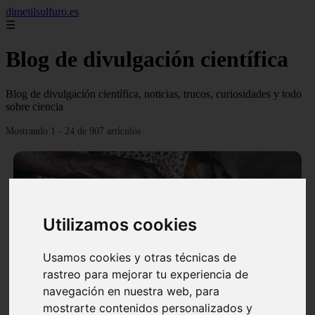
dimetilsulfuro.es
☰
Blog de divulgación científica
Blog de divulgación científica, noticias, trucos, curiosidades y todo
sobre ciencia
Mostrando 1 - 24 de 907 artículos
Utilizamos cookies
❮
❯
Usamos cookies y otras técnicas de
rastreo para mejorar tu experiencia de
navegación en nuestra web, para
En África harán lo que parecía imposible: Utilizarán
mostrarte contenidos personalizados y
moléculas de agua para cocinar sus alimentos