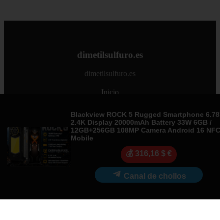
dimetilsulfuro.es
dimetilsulfuro.es
Inicio
Blackview ROCK 5 Rugged Smartphone 6.78'
2.4K Display 20000mAh Battery 33W 6GB /
© 2026 dimetilsulfuro.es. Todos los derechos reservados.
12GB+256GB 108MP Camera Android 16 NF
Mobile
Sitemap
|
RSS
|
Política de Cookies
|
Política de Privacidad
|
💰 316,16 $ €
Aviso legal
|
Contacto
|
Creado por 0lemiswebs SEO y
Diseño web
|
Libro sobre Cabañuelas
Canal de chollos