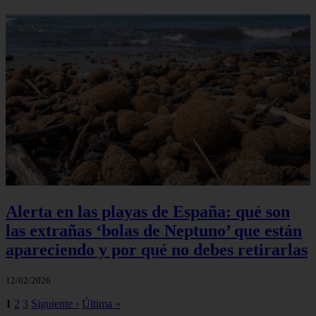
Alerta en las playas de España: qué son
las extrañas ‘bolas de Neptuno’ que están
apareciendo y por qué no debes retirarlas
12/02/2026
1
2
3
Siguiente ›
Última »