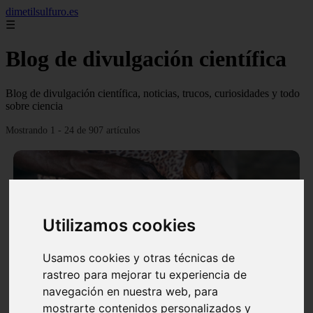
dimetilsulfuro.es
☰
Blog de divulgación científica
Blog de divulgación científica, noticias, trucos, curiosidades y todo
sobre ciencia
Mostrando 1 - 24 de 907 artículos
Utilizamos cookies
❮
❯
Usamos cookies y otras técnicas de
rastreo para mejorar tu experiencia de
navegación en nuestra web, para
En África harán lo que parecía imposible: Utilizarán
mostrarte contenidos personalizados y
moléculas de agua para cocinar sus alimentos