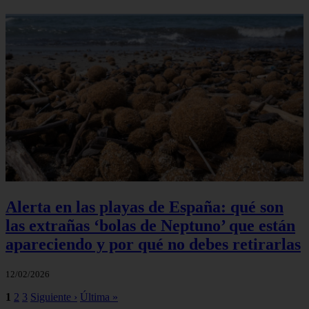
Alerta en las playas de España: qué son
las extrañas ‘bolas de Neptuno’ que están
apareciendo y por qué no debes retirarlas
12/02/2026
1
2
3
Siguiente ›
Última »