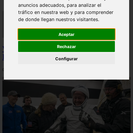
anuncios adecuados, para analizar el
tráfico en nuestra web y para comprender
de donde llegan nuestros visitantes.
Aceptar
Rechazar
Video Advertencias desde la cúspide de la
IA: Hinton y el posible colapso social
Configurar
06/03/2026