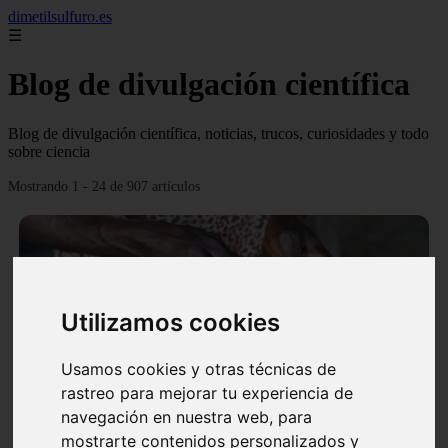
dimetilsulfuro.es
☰
Blog de divulgación científica
Blog de divulgación científica, noticias, trucos, curiosidades y todo
sobre ciencia
Mostrando 1 - 24 de 907 artículos
Utilizamos cookies
❮
❯
Usamos cookies y otras técnicas de
rastreo para mejorar tu experiencia de
navegación en nuestra web, para
En África harán lo que parecía imposible: Utilizarán
mostrarte contenidos personalizados y
moléculas de agua para cocinar sus alimentos