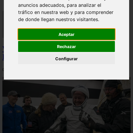
anuncios adecuados, para analizar el
tráfico en nuestra web y para comprender
de donde llegan nuestros visitantes.
Aceptar
Rechazar
Video Advertencias desde la cúspide de la
IA: Hinton y el posible colapso social
Configurar
06/03/2026