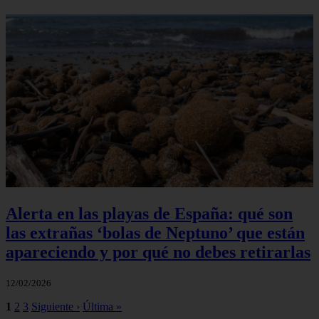
Alerta en las playas de España: qué son
las extrañas ‘bolas de Neptuno’ que están
apareciendo y por qué no debes retirarlas
12/02/2026
1
2
3
Siguiente ›
Última »