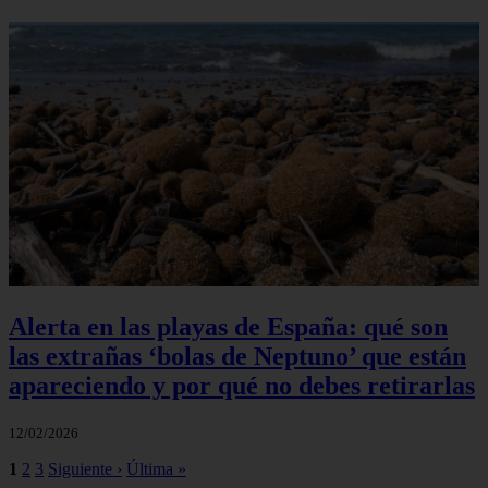
Alerta en las playas de España: qué son
las extrañas ‘bolas de Neptuno’ que están
apareciendo y por qué no debes retirarlas
12/02/2026
1
2
3
Siguiente ›
Última »