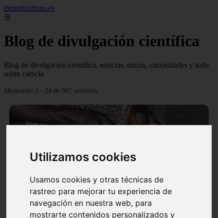
dimetilsulfuro.es
☰
Blog de divulgación científica
Blog de divulgación científica, noticias, trucos, curiosidades y todo
sobre ciencia
Mostrando 1 - 24 de 907 artículos
Utilizamos cookies
❮
❯
Usamos cookies y otras técnicas de
rastreo para mejorar tu experiencia de
navegación en nuestra web, para
En África harán lo que parecía imposible: Utilizarán
mostrarte contenidos personalizados y
moléculas de agua para cocinar sus alimentos