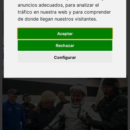
anuncios adecuados, para analizar el
tráfico en nuestra web y para comprender
de donde llegan nuestros visitantes.
Aceptar
Rechazar
Video Advertencias desde la cúspide de la
IA: Hinton y el posible colapso social
Configurar
06/03/2026