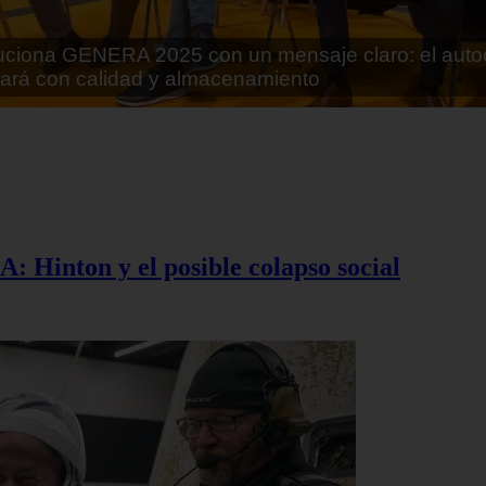
rán lo que parecía imposible: Utilizarán moléculas 
 alimentos
A: Hinton y el posible colapso social