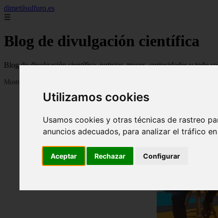
dimetilsulfuro.es
☰
Blog de divulgación científica
Blog de divulgación científica, noticias, trucos, curiosidades y todo so
Mostrando 1 - 24 de 907 artículos
Utilizamos cookies
Usamos cookies y otras técnicas de rastreo pa
anuncios adecuados, para analizar el tráfico e
Aceptar
Rechazar
Configurar
❮