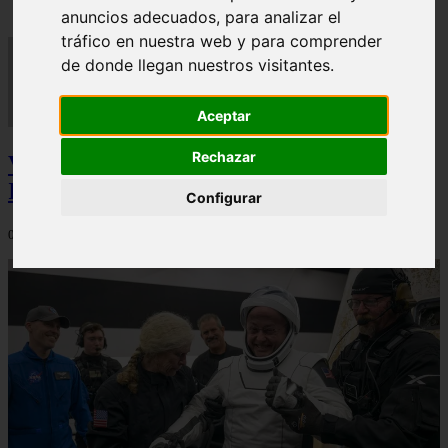
anuncios adecuados, para analizar el
tráfico en nuestra web y para comprender
de donde llegan nuestros visitantes.
Aceptar
Rechazar
Video Advertencias desde la cúspide de la
IA: Hinton y el posible colapso social
Configurar
06/03/2026