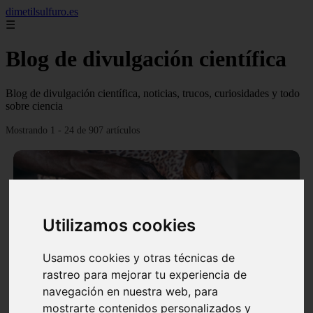
dimetilsulfuro.es
☰
Blog de divulgación científica
Blog de divulgación científica, noticias, trucos, curiosidades y todo
sobre ciencia
Mostrando 1 - 24 de 907 artículos
Utilizamos cookies
❮
❯
Usamos cookies y otras técnicas de
rastreo para mejorar tu experiencia de
navegación en nuestra web, para
En África harán lo que parecía imposible: Utilizarán
mostrarte contenidos personalizados y
moléculas de agua para cocinar sus alimentos