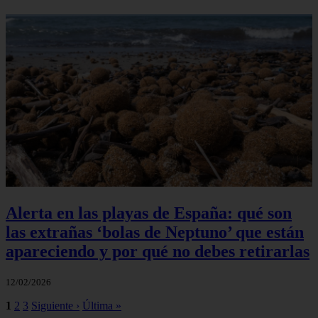
Alerta en las playas de España: qué son
las extrañas ‘bolas de Neptuno’ que están
apareciendo y por qué no debes retirarlas
12/02/2026
1
2
3
Siguiente ›
Última »