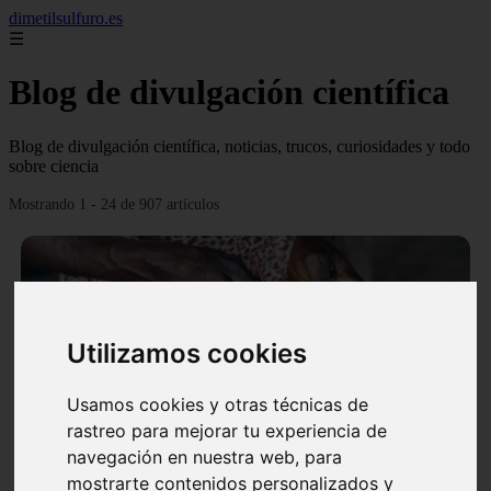
dimetilsulfuro.es
☰
Blog de divulgación científica
Blog de divulgación científica, noticias, trucos, curiosidades y todo
sobre ciencia
Mostrando 1 - 24 de 907 artículos
Utilizamos cookies
❮
❯
Usamos cookies y otras técnicas de
rastreo para mejorar tu experiencia de
navegación en nuestra web, para
En África harán lo que parecía imposible: Utilizarán
mostrarte contenidos personalizados y
moléculas de agua para cocinar sus alimentos