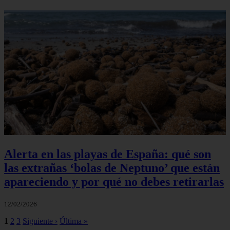
Alerta en las playas de España: qué son
las extrañas ‘bolas de Neptuno’ que están
apareciendo y por qué no debes retirarlas
12/02/2026
1
2
3
Siguiente ›
Última »