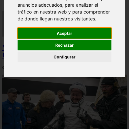
anuncios adecuados, para analizar el
tráfico en nuestra web y para comprender
de donde llegan nuestros visitantes.
Aceptar
Rechazar
Video Advertencias desde la cúspide de la
IA: Hinton y el posible colapso social
Configurar
06/03/2026