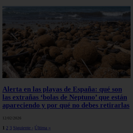
Alerta en las playas de España: qué son
las extrañas ‘bolas de Neptuno’ que están
apareciendo y por qué no debes retirarlas
12/02/2026
1
2
3
Siguiente ›
Última »