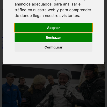
anuncios adecuados, para analizar el
tráfico en nuestra web y para comprender
de donde llegan nuestros visitantes.
Aceptar
Rechazar
Video Advertencias desde la cúspide de la
IA: Hinton y el posible colapso social
Configurar
06/03/2026