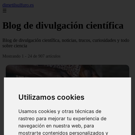
dimetilsulfuro.es
☰
Blog de divulgación científica
Blog de divulgación científica, noticias, trucos, curiosidades y todo
sobre ciencia
Mostrando 1 - 24 de 907 artículos
Utilizamos cookies
❮
❯
Usamos cookies y otras técnicas de
rastreo para mejorar tu experiencia de
navegación en nuestra web, para
En África harán lo que parecía imposible: Utilizarán
mostrarte contenidos personalizados y
moléculas de agua para cocinar sus alimentos