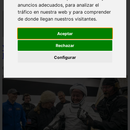
anuncios adecuados, para analizar el
tráfico en nuestra web y para comprender
de donde llegan nuestros visitantes.
Aceptar
Rechazar
Video Advertencias desde la cúspide de la
IA: Hinton y el posible colapso social
Configurar
06/03/2026