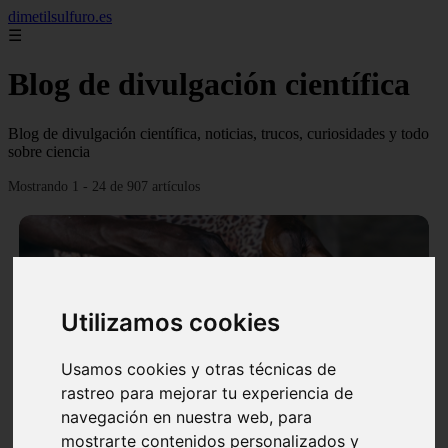
dimetilsulfuro.es
☰
Blog de divulgación científica
Blog de divulgación científica, noticias, trucos, curiosidades y todo
sobre ciencia
Mostrando 1 - 24 de 907 artículos
Utilizamos cookies
❮
❯
Usamos cookies y otras técnicas de
rastreo para mejorar tu experiencia de
navegación en nuestra web, para
En África harán lo que parecía imposible: Utilizarán
mostrarte contenidos personalizados y
moléculas de agua para cocinar sus alimentos