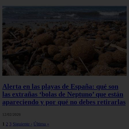
Alerta en las playas de España: qué son
las extrañas ‘bolas de Neptuno’ que están
apareciendo y por qué no debes retirarlas
12/02/2026
1
2
3
Siguiente ›
Última »