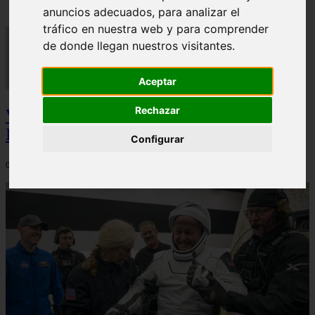
anuncios adecuados, para analizar el
tráfico en nuestra web y para comprender
de donde llegan nuestros visitantes.
Aceptar
Rechazar
Video Advertencias desde la cúspide de la
IA: Hinton y el posible colapso social
Configurar
06/03/2026