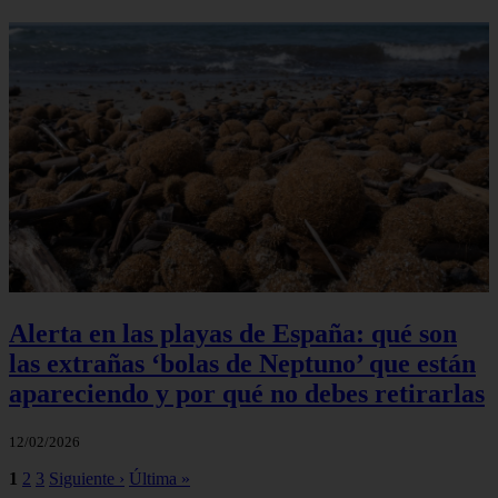
Alerta en las playas de España: qué son
las extrañas ‘bolas de Neptuno’ que están
apareciendo y por qué no debes retirarlas
12/02/2026
1
2
3
Siguiente ›
Última »