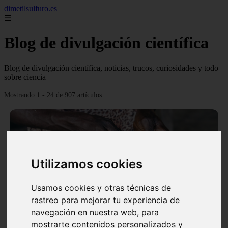
dimetilsulfuro.es
☰
Blog de divulgación científica
Blog de divulgación científica, noticias, trucos, curiosidades y todo
sobre ciencia
Mostrando 1 - 24 de 907 artículos
Utilizamos cookies
❮
❯
Usamos cookies y otras técnicas de
rastreo para mejorar tu experiencia de
navegación en nuestra web, para
En África harán lo que parecía imposible: Utilizarán
mostrarte contenidos personalizados y
moléculas de agua para cocinar sus alimentos