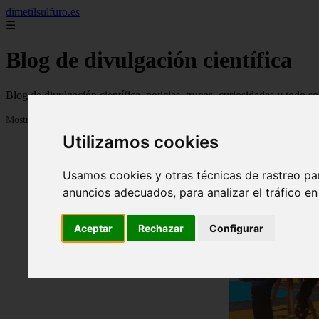
dimetilsulfuro.es
☰
Blog de divulgación científica
Blog de divulgación científica, noticias, trucos, curiosidades y todo so
Mostrando 1 - 24 de 907 artículos
Utilizamos cookies
Usamos cookies y otras técnicas de rastreo pa
anuncios adecuados, para analizar el tráfico e
Aceptar
Rechazar
Configurar
❮