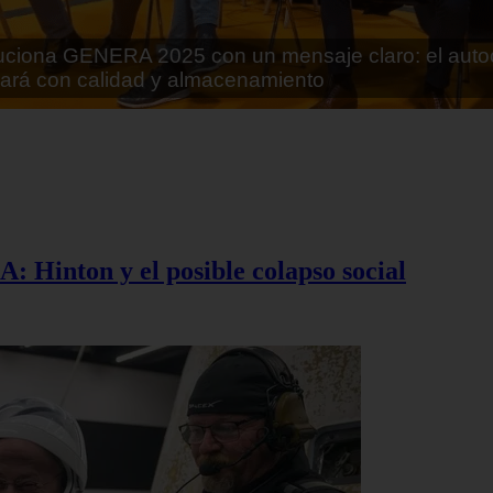
rán lo que parecía imposible: Utilizarán moléculas 
 alimentos
A: Hinton y el posible colapso social