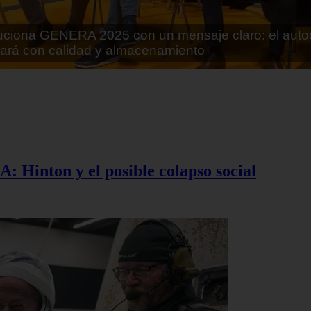
rán lo que parecía imposible: Utilizarán moléculas 
 alimentos
A: Hinton y el posible colapso social