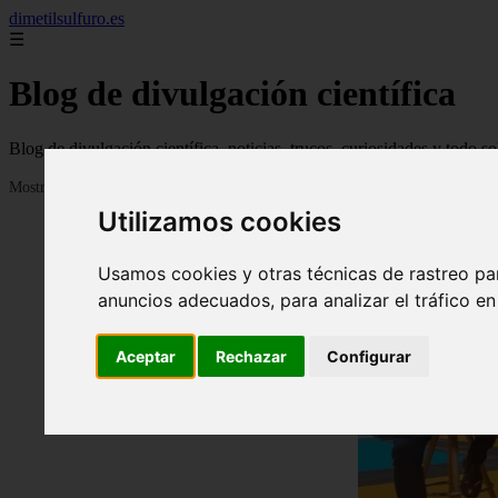
dimetilsulfuro.es
☰
Blog de divulgación científica
Blog de divulgación científica, noticias, trucos, curiosidades y todo so
Mostrando 1 - 24 de 907 artículos
Utilizamos cookies
Usamos cookies y otras técnicas de rastreo pa
anuncios adecuados, para analizar el tráfico e
Aceptar
Rechazar
Configurar
❮