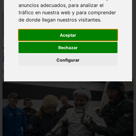
anuncios adecuados, para analizar el
tráfico en nuestra web y para comprender
de donde llegan nuestros visitantes.
Aceptar
Rechazar
Video Advertencias desde la cúspide de la
IA: Hinton y el posible colapso social
Configurar
06/03/2026