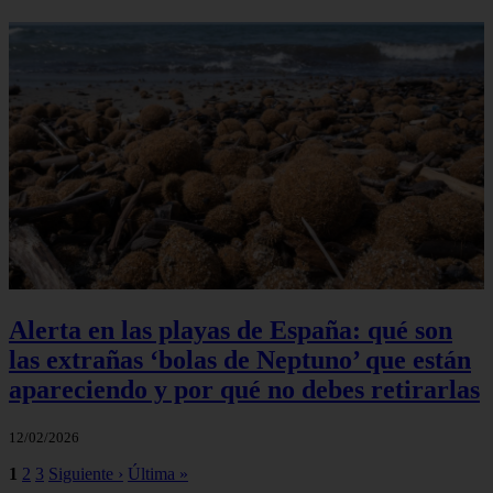
Alerta en las playas de España: qué son
las extrañas ‘bolas de Neptuno’ que están
apareciendo y por qué no debes retirarlas
12/02/2026
1
2
3
Siguiente ›
Última »