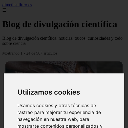
dimetilsulfuro.es
☰
Blog de divulgación científica
Blog de divulgación científica, noticias, trucos, curiosidades y todo
sobre ciencia
Mostrando 1 - 24 de 907 artículos
Utilizamos cookies
❮
❯
Usamos cookies y otras técnicas de
rastreo para mejorar tu experiencia de
navegación en nuestra web, para
En África harán lo que parecía imposible: Utilizarán
mostrarte contenidos personalizados y
moléculas de agua para cocinar sus alimentos