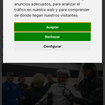
anuncios adecuados, para analizar el
tráfico en nuestra web y para comprender
de donde llegan nuestros visitantes.
Aceptar
Rechazar
Video Advertencias desde la cúspide de la
IA: Hinton y el posible colapso social
Configurar
06/03/2026