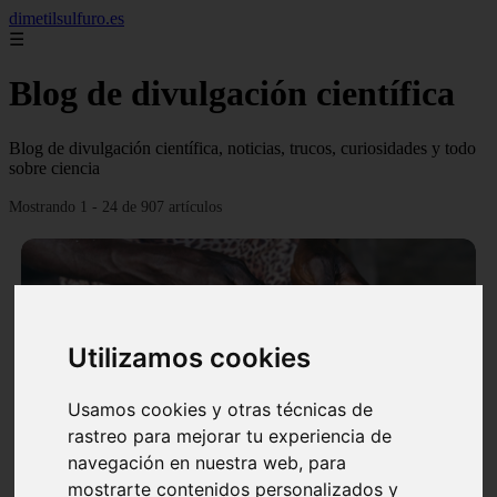
dimetilsulfuro.es
☰
Blog de divulgación científica
Blog de divulgación científica, noticias, trucos, curiosidades y todo
sobre ciencia
Mostrando 1 - 24 de 907 artículos
Utilizamos cookies
❮
❯
Usamos cookies y otras técnicas de
rastreo para mejorar tu experiencia de
navegación en nuestra web, para
En África harán lo que parecía imposible: Utilizarán
mostrarte contenidos personalizados y
moléculas de agua para cocinar sus alimentos