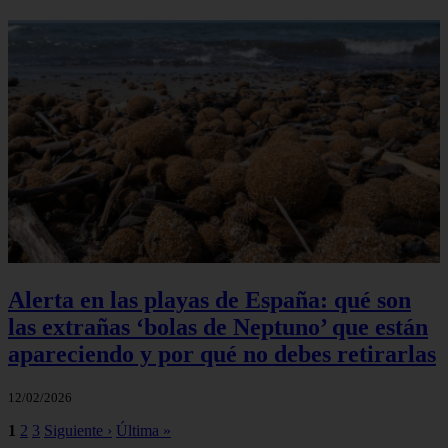
Alerta en las playas de España: qué son
las extrañas ‘bolas de Neptuno’ que están
apareciendo y por qué no debes retirarlas
12/02/2026
1
2
3
Siguiente ›
Última »