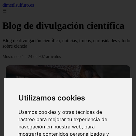
dimetilsulfuro.es
☰
Blog de divulgación científica
Blog de divulgación científica, noticias, trucos, curiosidades y todo
sobre ciencia
Mostrando 1 - 24 de 907 artículos
Utilizamos cookies
❮
❯
Usamos cookies y otras técnicas de
rastreo para mejorar tu experiencia de
navegación en nuestra web, para
En África harán lo que parecía imposible: Utilizarán
mostrarte contenidos personalizados y
moléculas de agua para cocinar sus alimentos