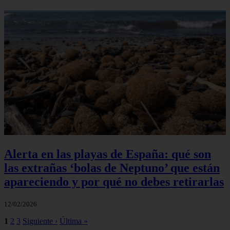
Alerta en las playas de España: qué son
las extrañas ‘bolas de Neptuno’ que están
apareciendo y por qué no debes retirarlas
12/02/2026
1
2
3
Siguiente ›
Última »