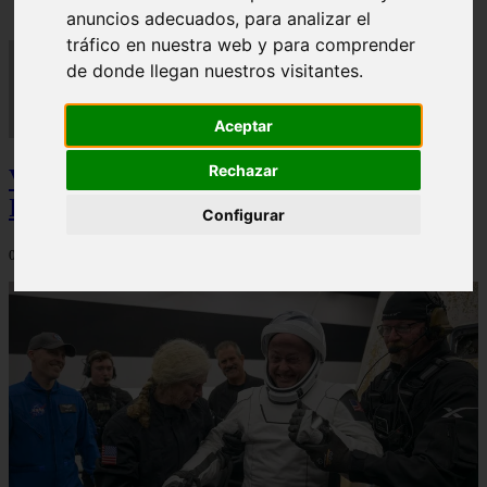
anuncios adecuados, para analizar el
tráfico en nuestra web y para comprender
de donde llegan nuestros visitantes.
Aceptar
Rechazar
Video Advertencias desde la cúspide de la
IA: Hinton y el posible colapso social
Configurar
06/03/2026