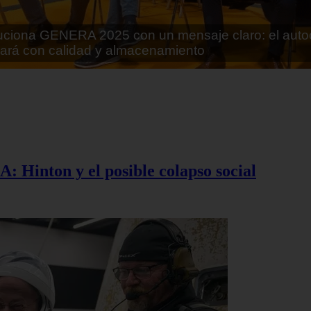
rán lo que parecía imposible: Utilizarán moléculas 
 alimentos
A: Hinton y el posible colapso social