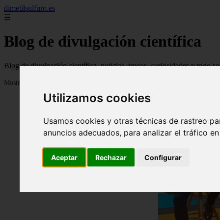
dimetilsulfuro.es
☰
Blog de divulgación científica
Blog de divulgación científica, noticias, trucos, curiosidades y todo so
Mostrando 1 - 24 de 907 artículos
Utilizamos cookies
Usamos cookies y otras técnicas de rastreo pa
anuncios adecuados, para analizar el tráfico e
Aceptar
Rechazar
Configurar
❮