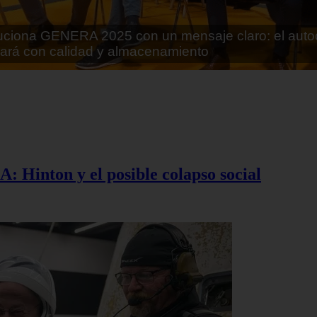
rán lo que parecía imposible: Utilizarán moléculas 
 alimentos
A: Hinton y el posible colapso social