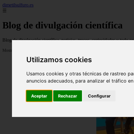
dimetilsulfuro.es
☰
Blog de divulgación científica
Blog de divulgación científica, noticias, trucos, curiosidades y todo so
Mostrando 1 - 24 de 907 artículos
Utilizamos cookies
Usamos cookies y otras técnicas de rastreo pa
anuncios adecuados, para analizar el tráfico e
Aceptar
Rechazar
Configurar
❮