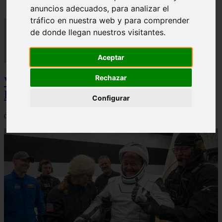
anuncios adecuados, para analizar el
tráfico en nuestra web y para comprender
de donde llegan nuestros visitantes.
Aceptar
Rechazar
Video Advertencias desde la cúspide de la
IA: Hinton y el posible colapso social
Configurar
06/03/2026