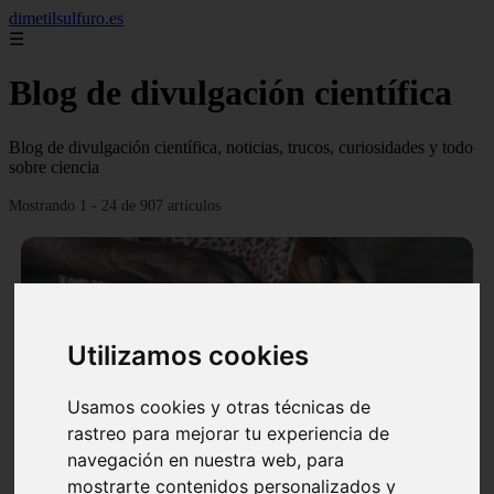
dimetilsulfuro.es
☰
Blog de divulgación científica
Blog de divulgación científica, noticias, trucos, curiosidades y todo
sobre ciencia
Mostrando 1 - 24 de 907 artículos
Utilizamos cookies
❮
❯
Usamos cookies y otras técnicas de
rastreo para mejorar tu experiencia de
navegación en nuestra web, para
En África harán lo que parecía imposible: Utilizarán
mostrarte contenidos personalizados y
moléculas de agua para cocinar sus alimentos