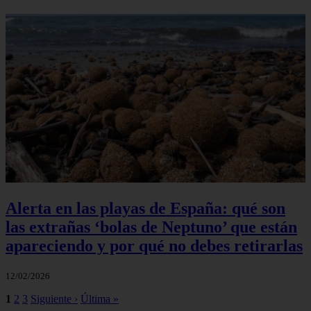
Alerta en las playas de España: qué son
las extrañas ‘bolas de Neptuno’ que están
apareciendo y por qué no debes retirarlas
12/02/2026
1
2
3
Siguiente ›
Última »