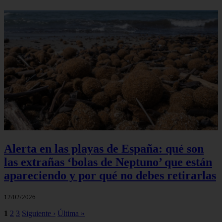
Alerta en las playas de España: qué son
las extrañas ‘bolas de Neptuno’ que están
apareciendo y por qué no debes retirarlas
12/02/2026
1
2
3
Siguiente ›
Última »