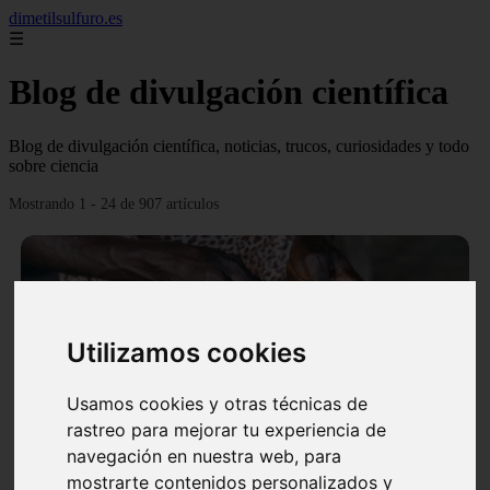
dimetilsulfuro.es
☰
Blog de divulgación científica
Blog de divulgación científica, noticias, trucos, curiosidades y todo
sobre ciencia
Mostrando 1 - 24 de 907 artículos
Utilizamos cookies
❮
❯
Usamos cookies y otras técnicas de
rastreo para mejorar tu experiencia de
navegación en nuestra web, para
En África harán lo que parecía imposible: Utilizarán
mostrarte contenidos personalizados y
moléculas de agua para cocinar sus alimentos