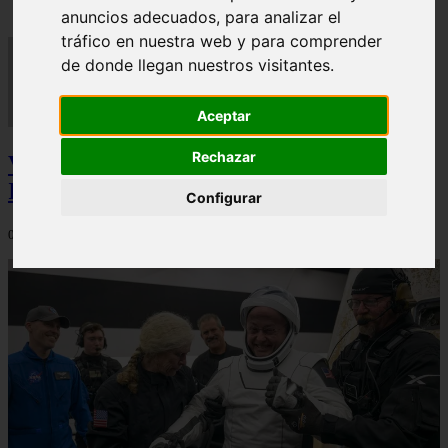
anuncios adecuados, para analizar el
tráfico en nuestra web y para comprender
de donde llegan nuestros visitantes.
Aceptar
Rechazar
Video Advertencias desde la cúspide de la
IA: Hinton y el posible colapso social
Configurar
06/03/2026