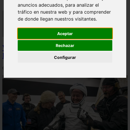
anuncios adecuados, para analizar el
tráfico en nuestra web y para comprender
de donde llegan nuestros visitantes.
Aceptar
Rechazar
Video Advertencias desde la cúspide de la
IA: Hinton y el posible colapso social
Configurar
06/03/2026