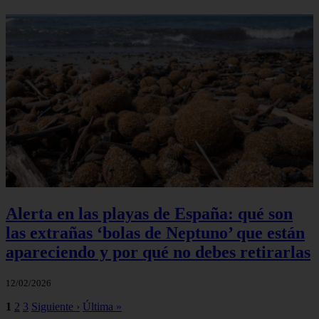
Alerta en las playas de España: qué son
las extrañas ‘bolas de Neptuno’ que están
apareciendo y por qué no debes retirarlas
12/02/2026
1
2
3
Siguiente ›
Última »