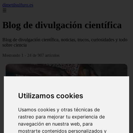
dimetilsulfuro.es
☰
Blog de divulgación científica
Blog de divulgación científica, noticias, trucos, curiosidades y todo
sobre ciencia
Mostrando 1 - 24 de 907 artículos
Utilizamos cookies
❮
❯
Usamos cookies y otras técnicas de
rastreo para mejorar tu experiencia de
navegación en nuestra web, para
En África harán lo que parecía imposible: Utilizarán
mostrarte contenidos personalizados y
moléculas de agua para cocinar sus alimentos