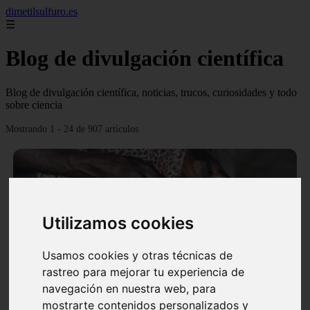
dimetilsulfuro.es
☰
Blog de divulgación científica
Blog de divulgación científica, noticias, trucos, curiosidades y todo
sobre ciencia
Mostrando 1 - 24 de 907 artículos
Utilizamos cookies
❮
❯
Usamos cookies y otras técnicas de
rastreo para mejorar tu experiencia de
navegación en nuestra web, para
En África harán lo que parecía imposible: Utilizarán
mostrarte contenidos personalizados y
moléculas de agua para cocinar sus alimentos