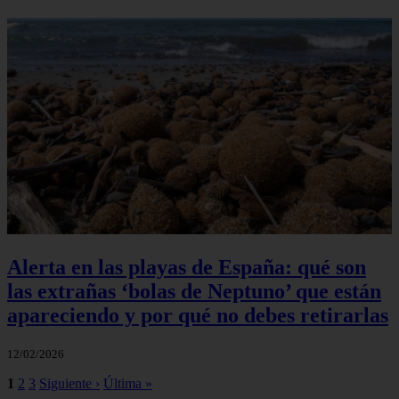
Alerta en las playas de España: qué son
las extrañas ‘bolas de Neptuno’ que están
apareciendo y por qué no debes retirarlas
12/02/2026
1
2
3
Siguiente ›
Última »