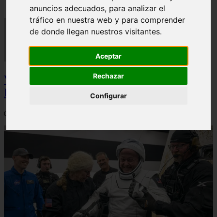
anuncios adecuados, para analizar el
tráfico en nuestra web y para comprender
de donde llegan nuestros visitantes.
Aceptar
Rechazar
Video Advertencias desde la cúspide de la
IA: Hinton y el posible colapso social
Configurar
06/03/2026