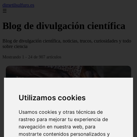
dimetilsulfuro.es
☰
Blog de divulgación científica
Blog de divulgación científica, noticias, trucos, curiosidades y todo
sobre ciencia
Mostrando 1 - 24 de 907 artículos
Utilizamos cookies
❮
❯
Usamos cookies y otras técnicas de
rastreo para mejorar tu experiencia de
navegación en nuestra web, para
En África harán lo que parecía imposible: Utilizarán
mostrarte contenidos personalizados y
moléculas de agua para cocinar sus alimentos