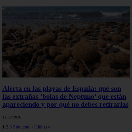
Alerta en las playas de España: qué son
las extrañas ‘bolas de Neptuno’ que están
apareciendo y por qué no debes retirarlas
12/02/2026
1
2
3
Siguiente ›
Última »