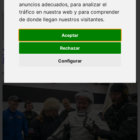
anuncios adecuados, para analizar el
tráfico en nuestra web y para comprender
de donde llegan nuestros visitantes.
Aceptar
Rechazar
Video Advertencias desde la cúspide de la
IA: Hinton y el posible colapso social
Configurar
06/03/2026