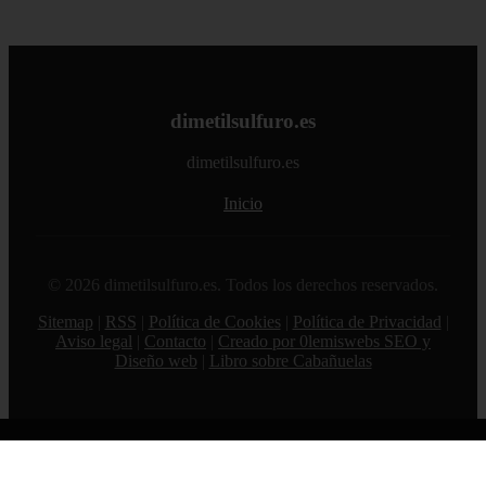
dimetilsulfuro.es
dimetilsulfuro.es
Inicio
© 2026 dimetilsulfuro.es. Todos los derechos reservados.
Sitemap
|
RSS
|
Política de Cookies
|
Política de Privacidad
|
Aviso legal
|
Contacto
|
Creado por 0lemiswebs SEO y
Diseño web
|
Libro sobre Cabañuelas