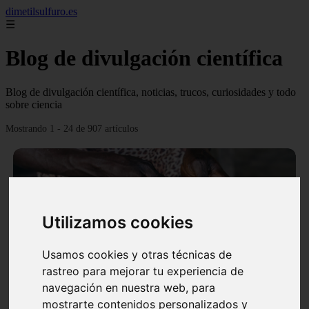
dimetilsulfuro.es
☰
Blog de divulgación científica
Blog de divulgación científica, noticias, trucos, curiosidades y todo
sobre ciencia
Mostrando 1 - 24 de 907 artículos
Utilizamos cookies
❮
❯
Usamos cookies y otras técnicas de
rastreo para mejorar tu experiencia de
navegación en nuestra web, para
En África harán lo que parecía imposible: Utilizarán
mostrarte contenidos personalizados y
moléculas de agua para cocinar sus alimentos