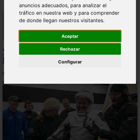
anuncios adecuados, para analizar el
tráfico en nuestra web y para comprender
de donde llegan nuestros visitantes.
Aceptar
Rechazar
Video Advertencias desde la cúspide de la
IA: Hinton y el posible colapso social
Configurar
06/03/2026