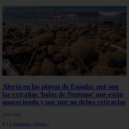
Alerta en las playas de España: qué son
las extrañas ‘bolas de Neptuno’ que están
apareciendo y por qué no debes retirarlas
12/02/2026
1
2
3
Siguiente ›
Última »