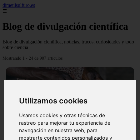
dimetilsulfuro.es
☰
Blog de divulgación científica
Blog de divulgación científica, noticias, trucos, curiosidades y todo
sobre ciencia
Mostrando 1 - 24 de 907 artículos
Utilizamos cookies
❮
❯
Usamos cookies y otras técnicas de
rastreo para mejorar tu experiencia de
navegación en nuestra web, para
En África harán lo que parecía imposible: Utilizarán
mostrarte contenidos personalizados y
moléculas de agua para cocinar sus alimentos