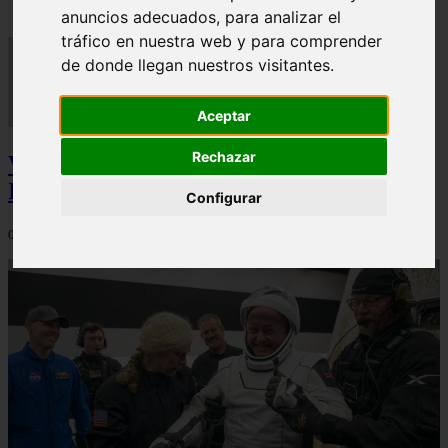
anuncios adecuados, para analizar el
tráfico en nuestra web y para comprender
de donde llegan nuestros visitantes.
Aceptar
Rechazar
Video Advertencias desde la cúspide de la
IA: Hinton y el posible colapso social
Configurar
06/03/2026