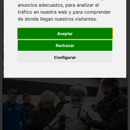
anuncios adecuados, para analizar el
tráfico en nuestra web y para comprender
de donde llegan nuestros visitantes.
Aceptar
Rechazar
Video Advertencias desde la cúspide de la
IA: Hinton y el posible colapso social
Configurar
06/03/2026