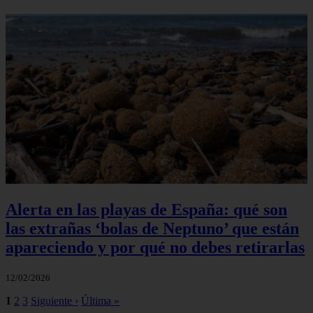
Alerta en las playas de España: qué son
las extrañas ‘bolas de Neptuno’ que están
apareciendo y por qué no debes retirarlas
12/02/2026
1
2
3
Siguiente ›
Última »