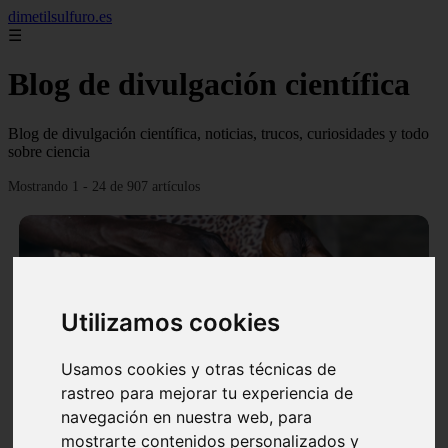
dimetilsulfuro.es
☰
Blog de divulgación científica
Blog de divulgación científica, noticias, trucos, curiosidades y todo
sobre ciencia
Mostrando 1 - 24 de 907 artículos
Utilizamos cookies
❮
❯
Usamos cookies y otras técnicas de
rastreo para mejorar tu experiencia de
navegación en nuestra web, para
En África harán lo que parecía imposible: Utilizarán
mostrarte contenidos personalizados y
moléculas de agua para cocinar sus alimentos