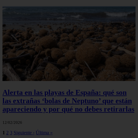
Alerta en las playas de España: qué son
las extrañas ‘bolas de Neptuno’ que están
apareciendo y por qué no debes retirarlas
12/02/2026
1
2
3
Siguiente ›
Última »