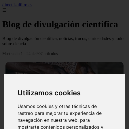
dimetilsulfuro.es
☰
Blog de divulgación científica
Blog de divulgación científica, noticias, trucos, curiosidades y todo
sobre ciencia
Mostrando 1 - 24 de 907 artículos
Utilizamos cookies
❮
❯
Usamos cookies y otras técnicas de
rastreo para mejorar tu experiencia de
navegación en nuestra web, para
En África harán lo que parecía imposible: Utilizarán
mostrarte contenidos personalizados y
moléculas de agua para cocinar sus alimentos