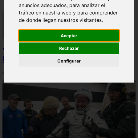
anuncios adecuados, para analizar el
tráfico en nuestra web y para comprender
de donde llegan nuestros visitantes.
Aceptar
Rechazar
Video Advertencias desde la cúspide de la
IA: Hinton y el posible colapso social
Configurar
06/03/2026