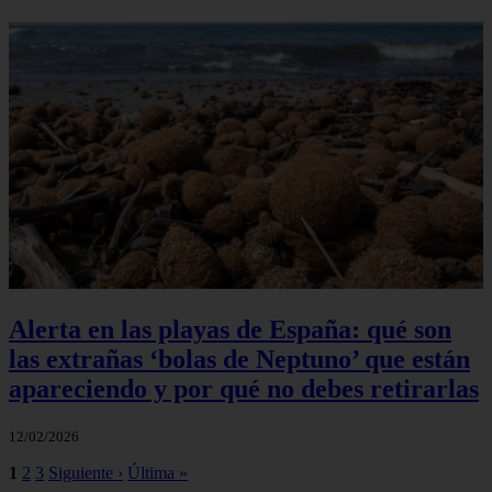
Alerta en las playas de España: qué son
las extrañas ‘bolas de Neptuno’ que están
apareciendo y por qué no debes retirarlas
12/02/2026
1
2
3
Siguiente ›
Última »