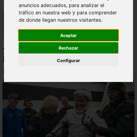
anuncios adecuados, para analizar el
tráfico en nuestra web y para comprender
de donde llegan nuestros visitantes.
Aceptar
Rechazar
Video Advertencias desde la cúspide de la
IA: Hinton y el posible colapso social
Configurar
06/03/2026