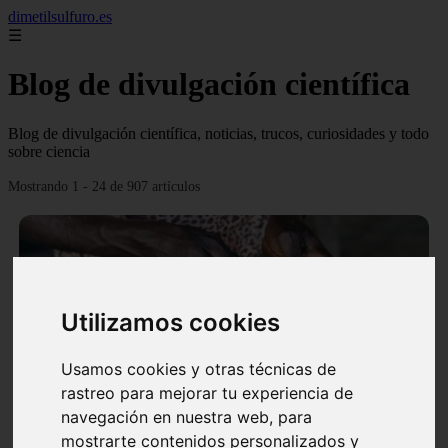
dimetilsulfuro.es
☰
Blog de divulgación científica
Blog de divulgación científica, noticias, trucos, curiosidades y todo
sobre ciencia
Mostrando 1 - 24 de 907 artículos
Utilizamos cookies
❮
❯
Usamos cookies y otras técnicas de
rastreo para mejorar tu experiencia de
navegación en nuestra web, para
En África harán lo que parecía imposible: Utilizarán
mostrarte contenidos personalizados y
moléculas de agua para cocinar sus alimentos