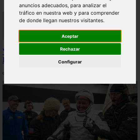
anuncios adecuados, para analizar el
tráfico en nuestra web y para comprender
de donde llegan nuestros visitantes.
Aceptar
Rechazar
Video Advertencias desde la cúspide de la
IA: Hinton y el posible colapso social
Configurar
06/03/2026