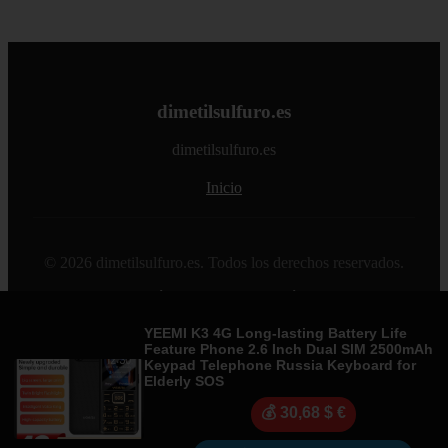
dimetilsulfuro.es
dimetilsulfuro.es
Inicio
© 2026 dimetilsulfuro.es. Todos los derechos reservados.
Sitemap
|
RSS
|
Política de Cookies
|
Política de Privacidad
|
Aviso legal
|
Contacto
|
Creado por 0lemiswebs SEO y
Diseño web
|
Libro sobre Cabañuelas
YEEMI K3 4G Long-lasting Battery Life
Feature Phone 2.6 Inch Dual SlM 2500mAh
Keypad Telephone Russia Keyboard for
Elderly SOS
💰 30,68 $ €