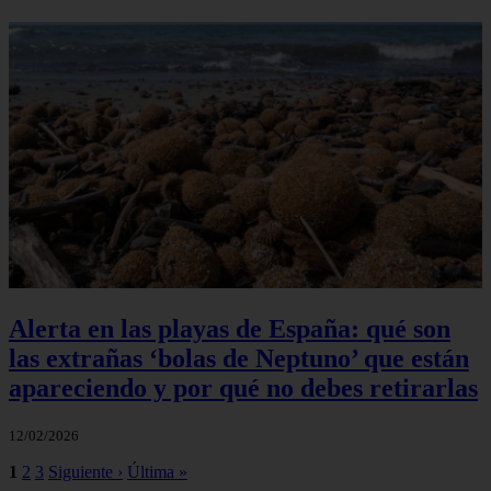
Alerta en las playas de España: qué son
las extrañas ‘bolas de Neptuno’ que están
apareciendo y por qué no debes retirarlas
12/02/2026
1
2
3
Siguiente ›
Última »