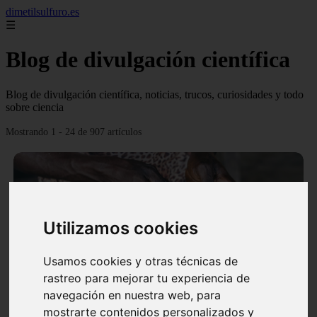
dimetilsulfuro.es
☰
Blog de divulgación científica
Blog de divulgación científica, noticias, trucos, curiosidades y todo
sobre ciencia
Mostrando 1 - 24 de 907 artículos
Utilizamos cookies
❮
❯
Usamos cookies y otras técnicas de
rastreo para mejorar tu experiencia de
navegación en nuestra web, para
En África harán lo que parecía imposible: Utilizarán
mostrarte contenidos personalizados y
moléculas de agua para cocinar sus alimentos