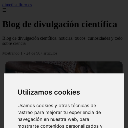
dimetilsulfuro.es
☰
Blog de divulgación científica
Blog de divulgación científica, noticias, trucos, curiosidades y todo
sobre ciencia
Mostrando 1 - 24 de 907 artículos
Utilizamos cookies
❮
❯
Usamos cookies y otras técnicas de
rastreo para mejorar tu experiencia de
navegación en nuestra web, para
En África harán lo que parecía imposible: Utilizarán
mostrarte contenidos personalizados y
moléculas de agua para cocinar sus alimentos