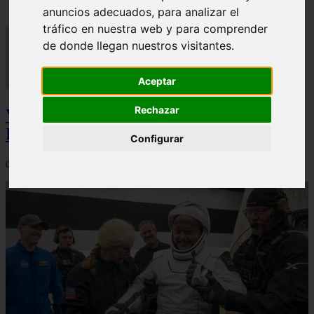
anuncios adecuados, para analizar el
tráfico en nuestra web y para comprender
de donde llegan nuestros visitantes.
Aceptar
Rechazar
Video Advertencias desde la cúspide de la
IA: Hinton y el posible colapso social
Configurar
06/03/2026