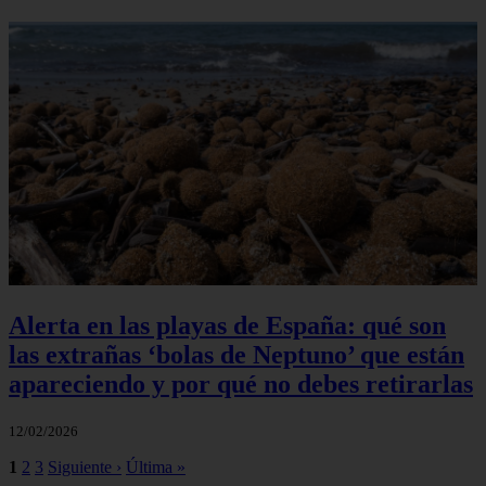
Alerta en las playas de España: qué son
las extrañas ‘bolas de Neptuno’ que están
apareciendo y por qué no debes retirarlas
12/02/2026
1
2
3
Siguiente ›
Última »