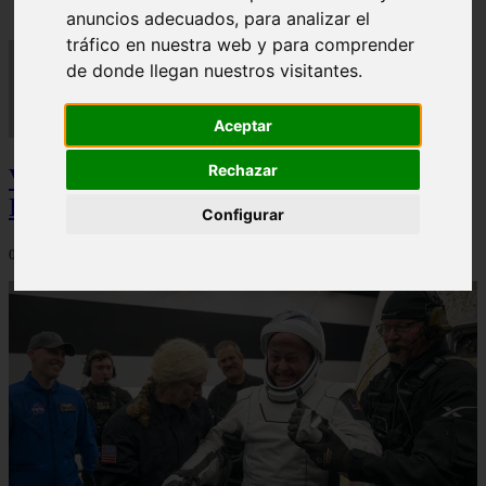
anuncios adecuados, para analizar el
tráfico en nuestra web y para comprender
de donde llegan nuestros visitantes.
Aceptar
Rechazar
Video Advertencias desde la cúspide de la
IA: Hinton y el posible colapso social
Configurar
06/03/2026