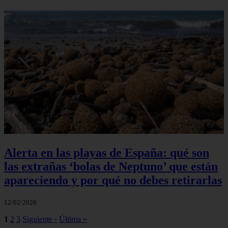
Alerta en las playas de España: qué son
las extrañas ‘bolas de Neptuno’ que están
apareciendo y por qué no debes retirarlas
12/02/2026
1
2
3
Siguiente ›
Última »