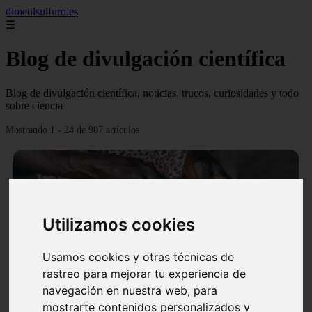
dimetilsulfuro.es
☰
Blog de divulgación científica
Blog de divulgación científica, noticias, trucos, curiosidades y todo
sobre ciencia
Mostrando 1 - 24 de 907 artículos
Utilizamos cookies
❮
❯
Usamos cookies y otras técnicas de
rastreo para mejorar tu experiencia de
navegación en nuestra web, para
En África harán lo que parecía imposible: Utilizarán
mostrarte contenidos personalizados y
moléculas de agua para cocinar sus alimentos