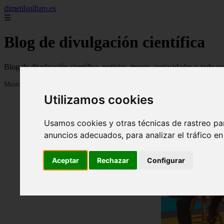
dimetilsulfuro.es
☰
Blog de divulgación científica
Blog de divulgación científica, noticias, trucos, curiosidades y todo so
Mostrando 1 - 24 de 907 artículos
Utilizamos cookies
Usamos cookies y otras técnicas de rastreo pa
anuncios adecuados, para analizar el tráfico e
Aceptar
Rechazar
Configurar
❮