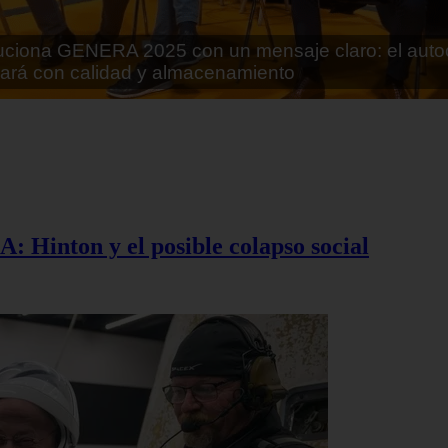
rán lo que parecía imposible: Utilizarán moléculas 
 alimentos
A: Hinton y el posible colapso social