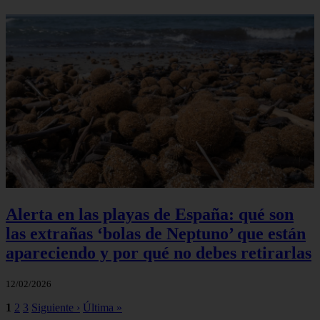
Alerta en las playas de España: qué son
las extrañas ‘bolas de Neptuno’ que están
apareciendo y por qué no debes retirarlas
12/02/2026
1
2
3
Siguiente ›
Última »