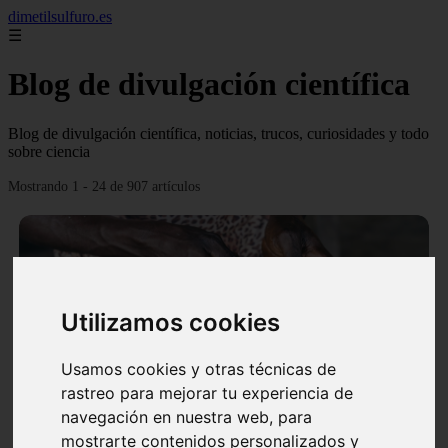
dimetilsulfuro.es
☰
Blog de divulgación científica
Blog de divulgación científica, noticias, trucos, curiosidades y todo
sobre ciencia
Mostrando 1 - 24 de 907 artículos
Utilizamos cookies
❮
❯
Usamos cookies y otras técnicas de
rastreo para mejorar tu experiencia de
navegación en nuestra web, para
En África harán lo que parecía imposible: Utilizarán
mostrarte contenidos personalizados y
moléculas de agua para cocinar sus alimentos