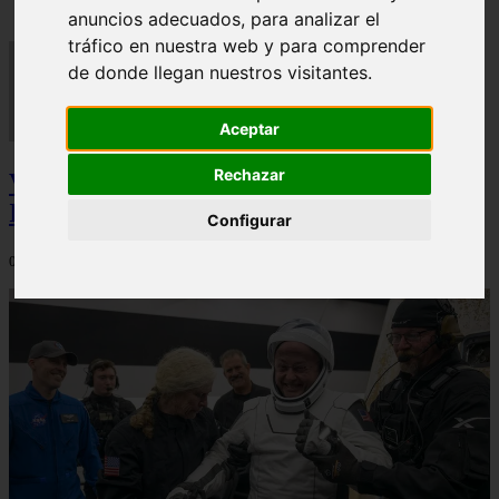
anuncios adecuados, para analizar el
tráfico en nuestra web y para comprender
de donde llegan nuestros visitantes.
Aceptar
Rechazar
Video Advertencias desde la cúspide de la
IA: Hinton y el posible colapso social
Configurar
06/03/2026