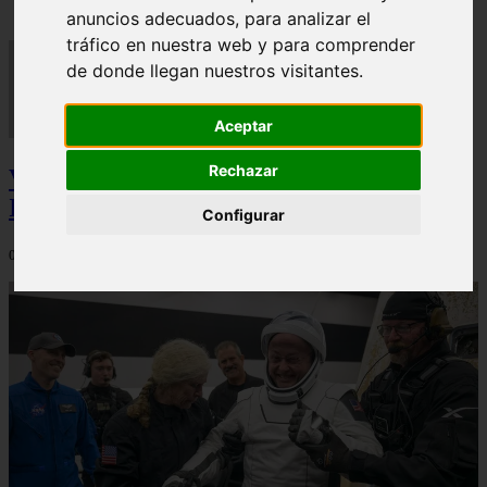
anuncios adecuados, para analizar el
tráfico en nuestra web y para comprender
de donde llegan nuestros visitantes.
Aceptar
Rechazar
Video Advertencias desde la cúspide de la
IA: Hinton y el posible colapso social
Configurar
06/03/2026