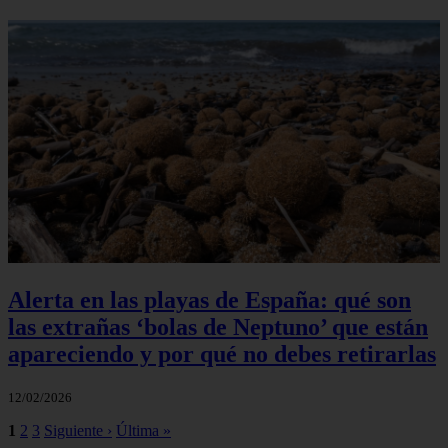
Alerta en las playas de España: qué son
las extrañas ‘bolas de Neptuno’ que están
apareciendo y por qué no debes retirarlas
12/02/2026
1
2
3
Siguiente ›
Última »