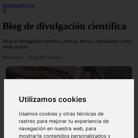
dimetilsulfuro.es
☰
Blog de divulgación científica
Blog de divulgación científica, noticias, trucos, curiosidades y todo
sobre ciencia
Mostrando 1 - 24 de 907 artículos
Utilizamos cookies
❮
❯
Usamos cookies y otras técnicas de
rastreo para mejorar tu experiencia de
navegación en nuestra web, para
En África harán lo que parecía imposible: Utilizarán
mostrarte contenidos personalizados y
moléculas de agua para cocinar sus alimentos