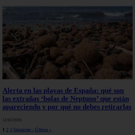
Alerta en las playas de España: qué son
las extrañas ‘bolas de Neptuno’ que están
apareciendo y por qué no debes retirarlas
12/02/2026
1
2
3
Siguiente ›
Última »