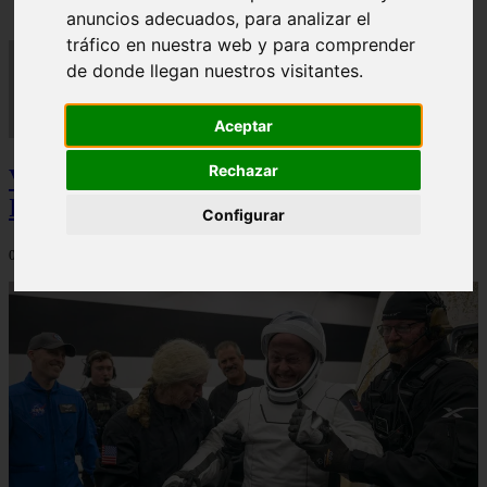
anuncios adecuados, para analizar el
tráfico en nuestra web y para comprender
de donde llegan nuestros visitantes.
Aceptar
Rechazar
Video Advertencias desde la cúspide de la
IA: Hinton y el posible colapso social
Configurar
06/03/2026