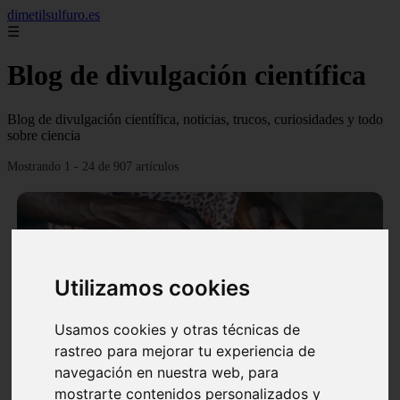
dimetilsulfuro.es
☰
Blog de divulgación científica
Blog de divulgación científica, noticias, trucos, curiosidades y todo
sobre ciencia
Mostrando 1 - 24 de 907 artículos
Utilizamos cookies
❮
❯
Usamos cookies y otras técnicas de
rastreo para mejorar tu experiencia de
navegación en nuestra web, para
En África harán lo que parecía imposible: Utilizarán
mostrarte contenidos personalizados y
moléculas de agua para cocinar sus alimentos