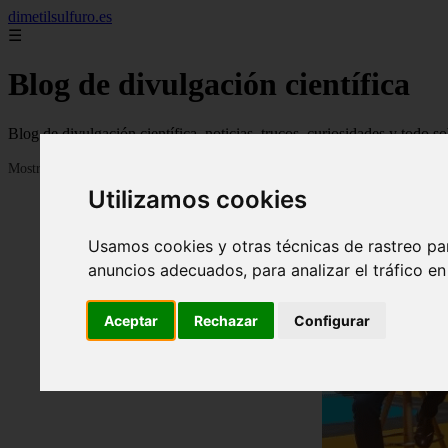
dimetilsulfuro.es
☰
Blog de divulgación científica
Blog de divulgación científica, noticias, trucos, curiosidades y todo so
Mostrando 1 - 24 de 907 artículos
Utilizamos cookies
Usamos cookies y otras técnicas de rastreo pa
anuncios adecuados, para analizar el tráfico e
Aceptar
Rechazar
Configurar
❮