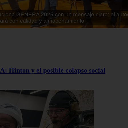
rán lo que parecía imposible: Utilizarán moléculas 
 alimentos
A: Hinton y el posible colapso social