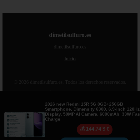
dimetilsulfuro.es
dimetilsulfuro.es
Inicio
© 2026 dimetilsulfuro.es. Todos los derechos reservados.
Sitemap
|
RSS
|
Política de Cookies
|
Política de Privacidad
|
Aviso legal
|
Contacto
|
Creado por 0lemiswebs SEO y
Diseño web
|
Libro sobre Cabañuelas
2026 new Redmi 15R 5G 8GB+256GB
Smartphone, Dimensity 6300, 6.9-inch 120Hz
Display, 50MP AI Camera, 6000mAh, 33W Fas
Charge
💰 144,74 $ €