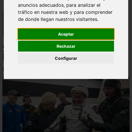
anuncios adecuados, para analizar el
tráfico en nuestra web y para comprender
de donde llegan nuestros visitantes.
Aceptar
Rechazar
Video Advertencias desde la cúspide de la
IA: Hinton y el posible colapso social
Configurar
06/03/2026