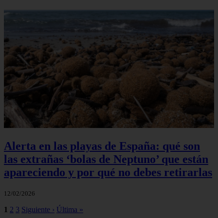
Alerta en las playas de España: qué son
las extrañas ‘bolas de Neptuno’ que están
apareciendo y por qué no debes retirarlas
12/02/2026
1
2
3
Siguiente ›
Última »