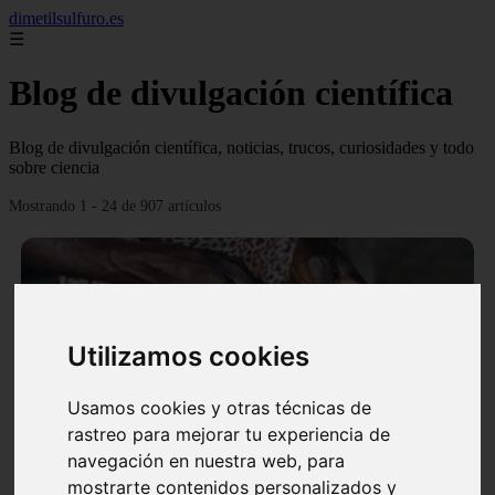
dimetilsulfuro.es
☰
Blog de divulgación científica
Blog de divulgación científica, noticias, trucos, curiosidades y todo
sobre ciencia
Mostrando 1 - 24 de 907 artículos
Utilizamos cookies
❮
❯
Usamos cookies y otras técnicas de
rastreo para mejorar tu experiencia de
navegación en nuestra web, para
En África harán lo que parecía imposible: Utilizarán
mostrarte contenidos personalizados y
moléculas de agua para cocinar sus alimentos