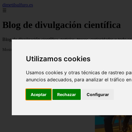
dimetilsulfuro.es
☰
Blog de divulgación científica
Blog de divulgación científica, noticias, trucos, curiosidades y todo so
Mostrando 1 - 24 de 907 artículos
Utilizamos cookies
Usamos cookies y otras técnicas de rastreo pa
anuncios adecuados, para analizar el tráfico e
Aceptar
Rechazar
Configurar
❮