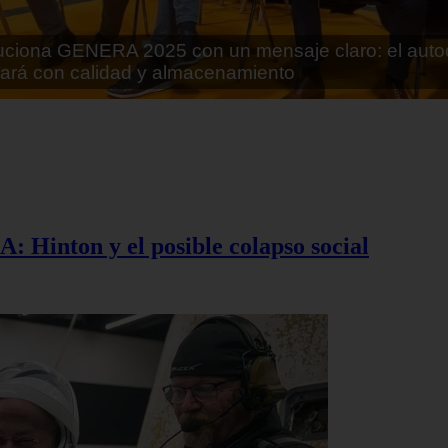
rán lo que parecía imposible: Utilizarán moléculas 
 alimentos
A: Hinton y el posible colapso social