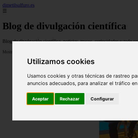
dimetilsulfuro.es
☰
Blog de divulgación científica
Blog de divulgación científica, noticias, trucos, curiosidades y todo so
Mostrando 1 - 24 de 907 artículos
Utilizamos cookies
Usamos cookies y otras técnicas de rastreo pa
anuncios adecuados, para analizar el tráfico e
Aceptar
Rechazar
Configurar
❮