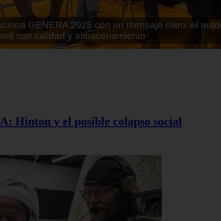
rán lo que parecía imposible: Utilizarán moléculas 
 alimentos
A: Hinton y el posible colapso social