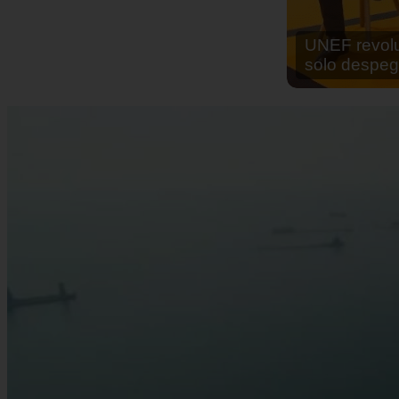
En África ha
cocinar sus