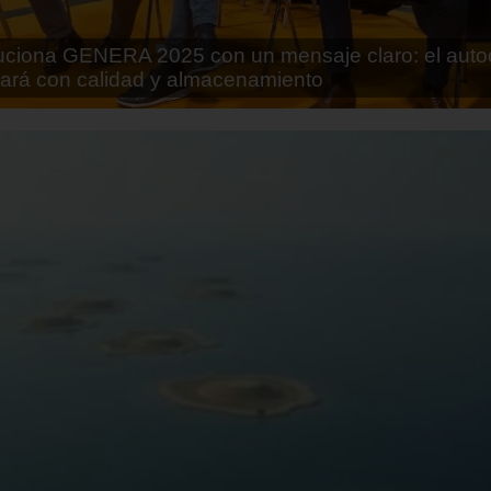
rán lo que parecía imposible: Utilizarán moléculas 
 alimentos