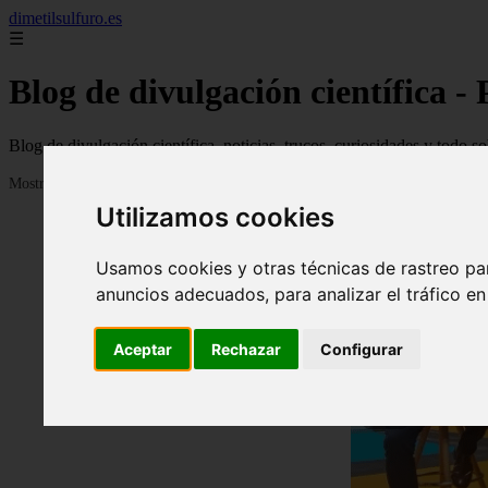
dimetilsulfuro.es
☰
Blog de divulgación científica -
Blog de divulgación científica, noticias, trucos, curiosidades y todo so
Mostrando 73 - 96 de 907 artículos
Utilizamos cookies
Usamos cookies y otras técnicas de rastreo pa
anuncios adecuados, para analizar el tráfico e
Aceptar
Rechazar
Configurar
❮