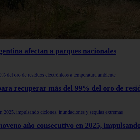
rgentina afectan a parques nacionales
para recuperar más del 99% del oro de resi
oveno año consecutivo en 2025, impulsando 