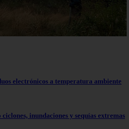
duos electrónicos a temperatura ambiente
ciclones, inundaciones y sequías extremas