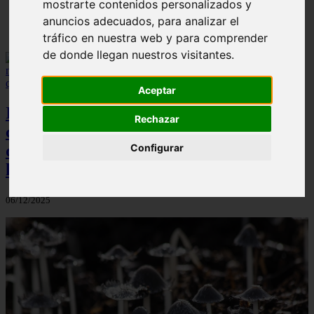
mostrarte contenidos personalizados y
En África harán lo que parecía imposible: Utilizarán
anuncios adecuados, para analizar el
moléculas de agua para cocinar sus alimentos
tráfico en nuestra web y para comprender
de donde llegan nuestros visitantes.
Aceptar
Investigadores japoneses descubren
Rechazar
compuesto natural en nogal manchuriano
que elimina malezas sin necesidad de
Configurar
herbicidas químicos
06/12/2025