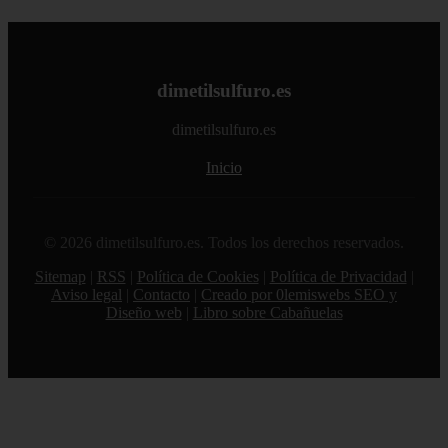
dimetilsulfuro.es
dimetilsulfuro.es
Inicio
© 2026 dimetilsulfuro.es. Todos los derechos reservados.
Sitemap
|
RSS
|
Política de Cookies
|
Política de Privacidad
|
Aviso legal
|
Contacto
|
Creado por 0lemiswebs SEO y
Diseño web
|
Libro sobre Cabañuelas