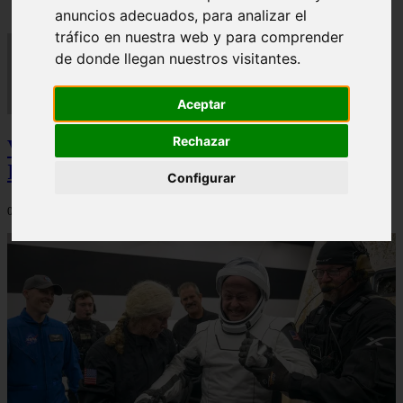
anuncios adecuados, para analizar el
tráfico en nuestra web y para comprender
de donde llegan nuestros visitantes.
Aceptar
Rechazar
Video Advertencias desde la cúspide de la
IA: Hinton y el posible colapso social
Configurar
06/03/2026