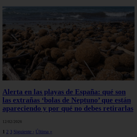
Alerta en las playas de España: qué son
las extrañas ‘bolas de Neptuno’ que están
apareciendo y por qué no debes retirarlas
12/02/2026
1
2
3
Siguiente ›
Última »