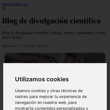
dimetilsulfuro.es
☰
Blog de divulgación científica
Blog de divulgación científica, noticias, trucos, curiosidades y todo
sobre ciencia
Mostrando 1 - 24 de 907 artículos
Utilizamos cookies
❮
❯
Usamos cookies y otras técnicas de
rastreo para mejorar tu experiencia de
navegación en nuestra web, para
En África harán lo que parecía imposible: Utilizarán
mostrarte contenidos personalizados y
moléculas de agua para cocinar sus alimentos