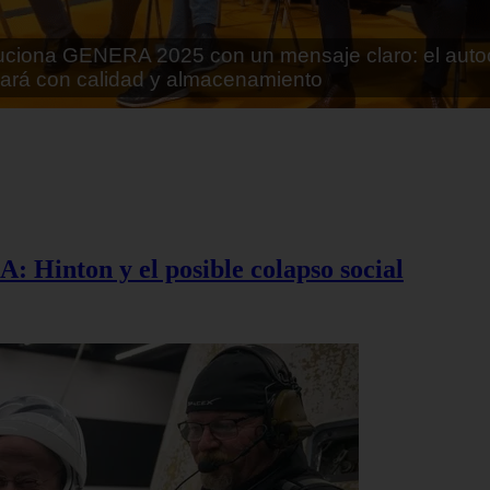
rán lo que parecía imposible: Utilizarán moléculas 
 alimentos
A: Hinton y el posible colapso social