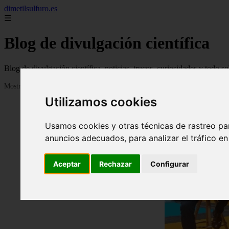
dimetilsulfuro.es
☰
Blog de divulgación científica
Blog de divulgación científica, noticias, trucos, curiosidades y todo so
Mostrando 1 - 24 de 907 artículos
Utilizamos cookies
Usamos cookies y otras técnicas de rastreo pa
anuncios adecuados, para analizar el tráfico e
Aceptar
Rechazar
Configurar
❮