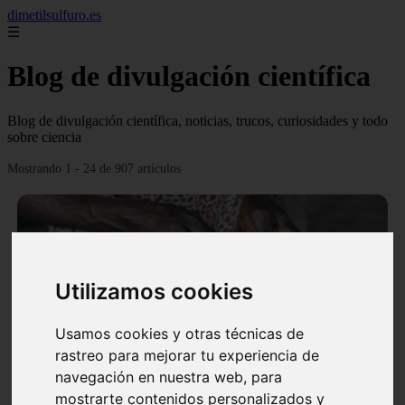
dimetilsulfuro.es
☰
Blog de divulgación científica
Blog de divulgación científica, noticias, trucos, curiosidades y todo
sobre ciencia
Mostrando 1 - 24 de 907 artículos
Utilizamos cookies
❮
❯
Usamos cookies y otras técnicas de
rastreo para mejorar tu experiencia de
navegación en nuestra web, para
En África harán lo que parecía imposible: Utilizarán
mostrarte contenidos personalizados y
moléculas de agua para cocinar sus alimentos