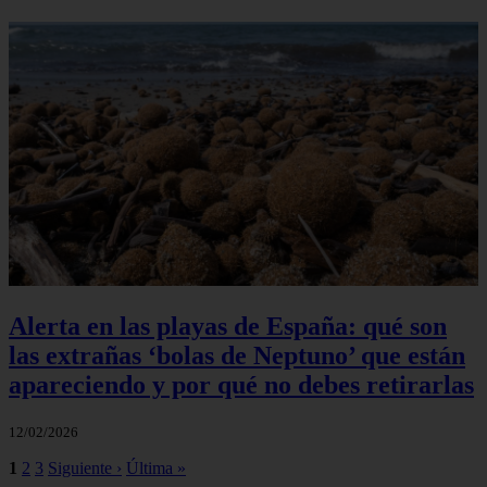
Alerta en las playas de España: qué son
las extrañas ‘bolas de Neptuno’ que están
apareciendo y por qué no debes retirarlas
12/02/2026
1
2
3
Siguiente ›
Última »