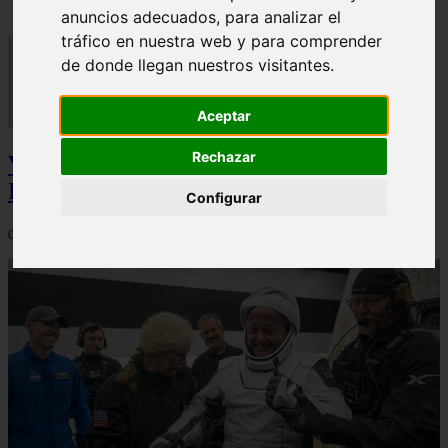
anuncios adecuados, para analizar el
tráfico en nuestra web y para comprender
de donde llegan nuestros visitantes.
Aceptar
Rechazar
Video Advertencias desde la cúspide de la
IA: Hinton y el posible colapso social
Configurar
06/03/2026