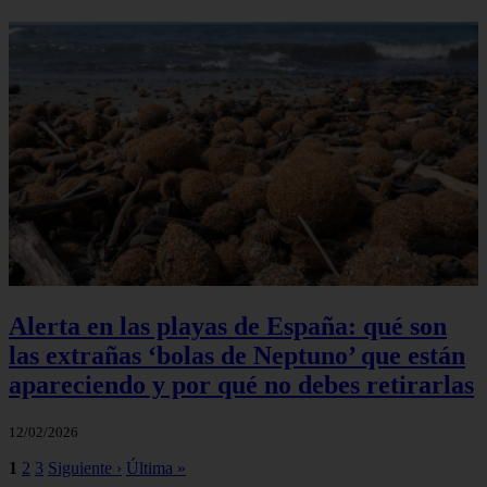
Alerta en las playas de España: qué son
las extrañas ‘bolas de Neptuno’ que están
apareciendo y por qué no debes retirarlas
12/02/2026
1
2
3
Siguiente ›
Última »