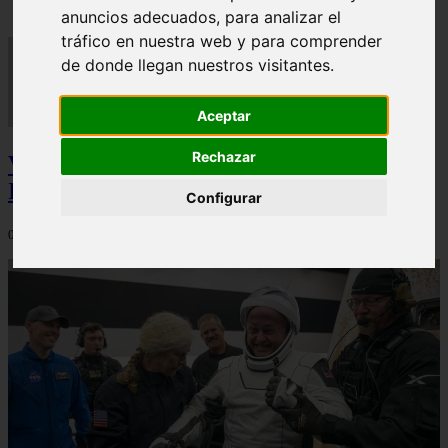
anuncios adecuados, para analizar el
tráfico en nuestra web y para comprender
de donde llegan nuestros visitantes.
Aceptar
Rechazar
Video Advertencias desde la cúspide de la
IA: Hinton y el posible colapso social
Configurar
06/03/2026