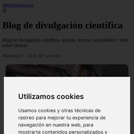
dimetilsulfuro.es
☰
Blog de divulgación científica
Blog de divulgación científica, noticias, trucos, curiosidades y todo
sobre ciencia
Mostrando 1 - 24 de 907 artículos
Utilizamos cookies
❮
❯
Usamos cookies y otras técnicas de
rastreo para mejorar tu experiencia de
navegación en nuestra web, para
En África harán lo que parecía imposible: Utilizarán
mostrarte contenidos personalizados y
moléculas de agua para cocinar sus alimentos